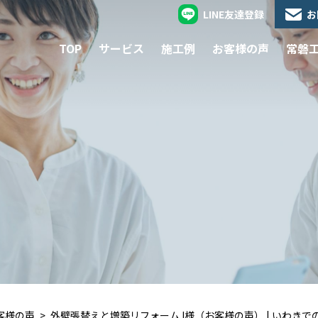
LINE友達登録
お
TOP
サービス
施工例
お客様の声
常磐
客様の声
​​外壁張替えと増築リフォーム I様（お客様の声） | いわ