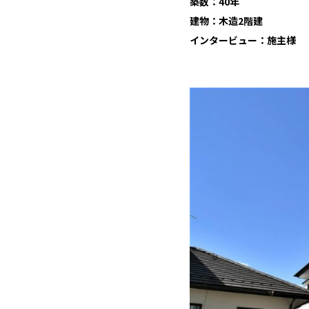
​築数：40年
​建物：木造2階建
​インタービュー：施主様