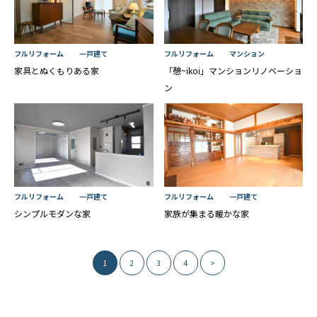
フルリフォーム
一戸建て
フルリフォーム
マンション
家具とぬくもりある家
「憩~ikoi」マンションリノベーショ
ン
フルリフォーム
一戸建て
フルリフォーム
一戸建て
シンプルモダンな家
家族が集まる暖かな家
投
1
2
3
4
>
稿
の
ナ