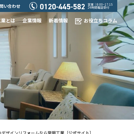
営業｜8:00~17:15
問い合わせ
24時間電話受付
工業とは
企業情報
新着情報
お役立ちコラム
でのデザインリフォームなら常磐工業［公式サイト］