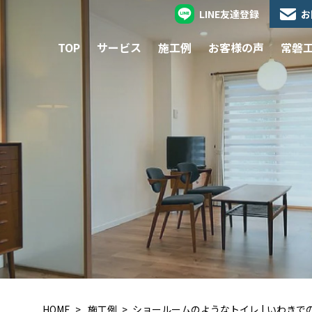
LINE友達登録
お
TOP
サービス
施工例
お客様の声
常磐
HOME
施工例
ショールームのようなトイレ | いわき