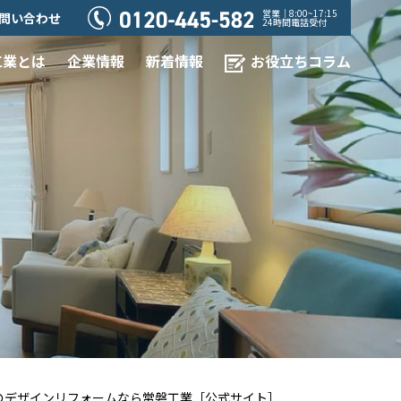
営業｜8:00~17:15
問い合わせ
24時間電話受付
工業とは
企業情報
新着情報
お役立ちコラム
でのデザインリフォームなら常磐工業［公式サイト］