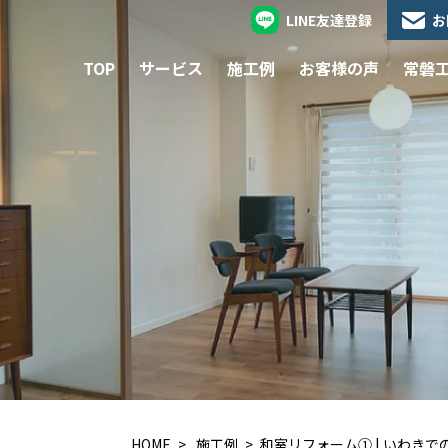
LINE友達登録
お
TOP
サービス
施工例
お客様の声
常磐
HOME
施工例
和室リフォーム① | いわき