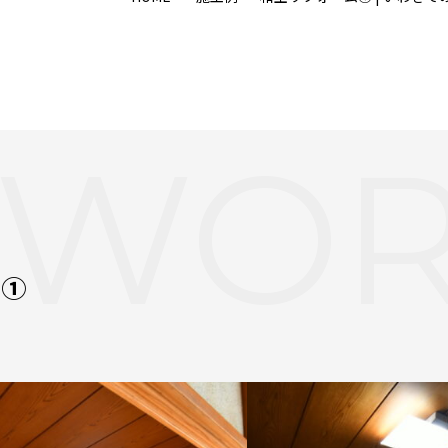
WOR
ム①