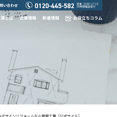
営業｜8:00~17:15
問い合わせ
24時間電話受付
工業とは
企業情報
新着情報
お役立ちコラム
でのデザインリフォームなら常磐工業［公式サイト］