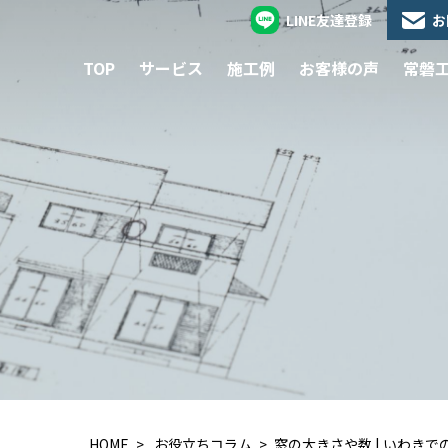
LINE友達登録
お
TOP
サービス
施工例
お客様の声
常磐
HOME
お役立ちコラム
窓の大きさや数 | いわき