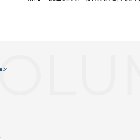
COLU
ョン
数